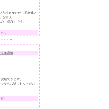
いう考えかたから肌老化と
」を実現！
代の「保湿」です。
ト有り
ング美容液
を実感できます。
！今ならお試しセットがお
ト有り