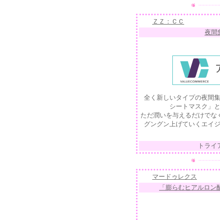
ＺＺ：ＣＣ
夜間
全く新しいタイプの夜間
シートマスク」
ただ潤いを与えるだけでな
グングン上げていくエイ
トライ
マードゥレクス
「膨らむヒアルロン