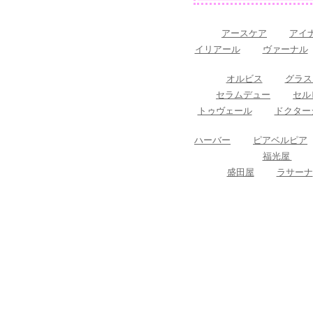
アースケア
アイ
イリアール
ヴァーナル
オルビス
グラス
セラムデュー
セル
トゥヴェール
ドクター
ハーバー
ピアベルピア
福光屋
盛田屋
ラサーナ