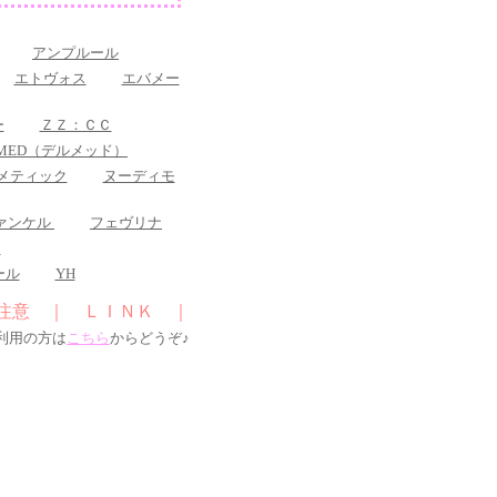
アンプルール
エトヴォス
エバメー
ー
ＺＺ：ＣＣ
RMED（デルメッド）
メティック
ヌーディモ
ァンケル
フェヴリナ
ス
ール
YH
注意
｜
ＬＩＮＫ
｜
利用の方は
こちら
からどうぞ♪