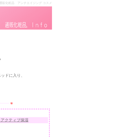
通販化粧品 アンチエイジング コスメ
や
ベッドに入り、
。
るアクティブ保湿