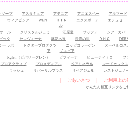
ナソープ
アスタキュア
アテニア
アニエスベー
アルマード
ウィアピシア
WEN
ＨＩＮ
エクスボーテ
エテュセ
ル
オール
クリスタルジェミー
江原道
サッフォ
シアーカバ
ビック
セレヴィーナ
草花木果
長寿の里
ＤＨＣ
DE
シーラボ
ドクタープロダクツ
ニッピコラーゲン
ヌーベルコス
ア
ノエビア
b.glen（ビバリーグレン）
ビフィーナ
ビューティｉＱ
フ
プロアクティブ
プロメディアル
ベアミネラル
マードゥレク
ラッシュ
リバーサルプラス
リペアジェル
レストジェノ
｜
ごあいさつ
｜
ご利用上の
かんたん相互リンクをご