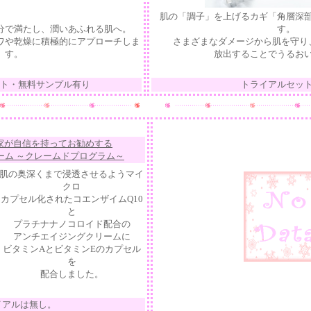
肌の「調子」を上げるカギ「角層深
分で満たし、潤いあふれる肌へ。
す。
や乾燥に積極的にアプローチしま
さまざまなダメージから肌を守り
す。
放出することでうるお
ト・無料サンプル有り
トライアルセッ
家が自信を持ってお勧めする
ーム ～クレームドプログラム～
肌の奥深くまで浸透させるようマイ
クロ
カプセル化されたコエンザイムQ10
と
プラチナナノコロイド配合の
アンチエイジングクリームに
ビタミンAとビタミンEのカプセル
を
配合しました。
イアルは無し。