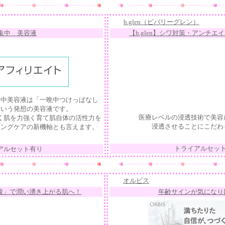
b.glen（ビバリーグレン）
集中 美容液
【b.glen】シワ対策・アンチ
集中美容液は「一晩中つけっぱなし
という発想の美容液です。
医療レベルの浸透技術で美容
く肌を力強く育て肌自体の活性力を
浸透させることにこだわ
ジングケアの新機軸とも言えます。
トライアルセッ
アルセット有り
オルビス
酸」で潤い湧き上がる肌へ！
年齢サインが気になり