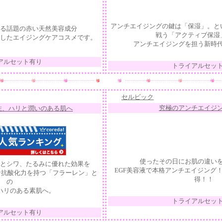
アンチエイジングの鍵は「保湿」。と
る話題の赤い天然美容成分
戦う「アクティブ保湿
したエイジングケアコスメです。
アンチエイジングを担う新時
アルセット有り
トライアルセッ
セルビック
究極のアンチエイジ
性、ハリと潤いのある肌へ
使ったその日にお肌の違い
とシワ、たるみに優れた効果を
EGF美容液で本格アンチエイジング
力な抗酸化力を持つ「フラーレン」と
得！！
の
ハリのある素肌へ。
トライアルセッ
アルセット有り