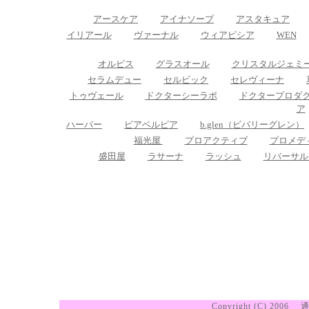
アースケア
アイナソープ
アスタキュア
イリアール
ヴァーナル
ウィアピシア
WEN
オルビス
グラスオール
クリスタルジェミ
セラムデュー
セルビック
セレヴィーナ
トゥヴェール
ドクターシーラボ
ドクタープロダ
ア
ハーバー
ピアベルピア
b.glen（ビバリーグレン）
福光屋
プロアクティブ
プロメデ
盛田屋
ラサーナ
ラッシュ
リバーサル
Copyright (C) 2006
通