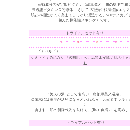
有効成分の安定型ビタミンＣ誘導体と、肌の奥まで届
浸透型ビタミンＣ誘導体、そして12種類の和漢植物エキ
肌との相性がよく奧までしっかり浸透する、WHナノカプ
包んだ機能性スキンケアです。
トライアルセット有り
ピアベルピア
シミ・くすみのない『透明肌』へ。温泉水が導く肌の生ま
り
“美人の湯”として名高い、島根県美又温泉。
温泉水には細胞が活発になるといわれる「天然ミネラル」
に
含まれ、肌の新陳代謝を助けて、肌の”自活力”を高めま
トライアルセット有り