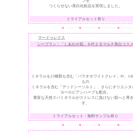
ンを
つくらせない
美白
化粧品を実現しました。
トライアルセット有り
マードゥレクス
シーブラン：「しあわせ肌」を叶えるマルチ美白コス
ミネラルを23種類も含む「パラオホワイトクレイ」や、14
もの
ミネラルを含む「デッドシーソルト」、さらにオリエンタ
ヨーロピアンハーブも配合。
豊富な天然スパミネラルがストレスに負けない肌へと導
す。
トライアルセット・無料サンプル有り