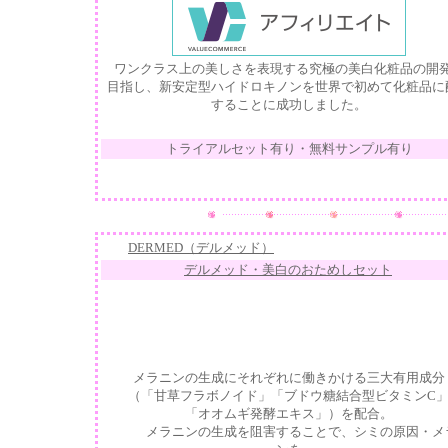
ワンクラス上の美しさを表現する究極の
美白
化粧品の開
目指し、新安定型ハイドロキノンを世界で初めて化粧品に
することに成功しました。
トライアルセット有り・無料サンプル有り
DERMED（デルメッド）
デルメッド・美白のおためしセット
メラニンの生成にそれぞれに働きかける三大有用成分
（「甘草フラボノイド」「ブドウ糖結合型ビタミンC
「オオムギ発酵エキス」）を配合。
メラニンの生成を阻害することで、シミの原因・メ