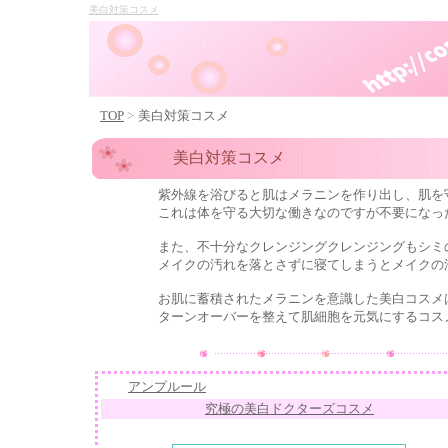
美白対策コスメ
TOP
>
美白対策コスメ
美白対策コスメ
紫外線を浴びると肌はメラニンを作り出し、肌を守
これは体を守る大切な働きなのですが不要になったメ
また、不十分なクレンジングクレンジングもシミの
メイクの汚れを落とさずに寝てしまうとメイクの油分
お肌に蓄積されたメラニンを意識した
美白
コスメ
ターンオーバーを整えて肌細胞を元気にするコスメ
アンプルール
究極の美白ドクターズコスメ