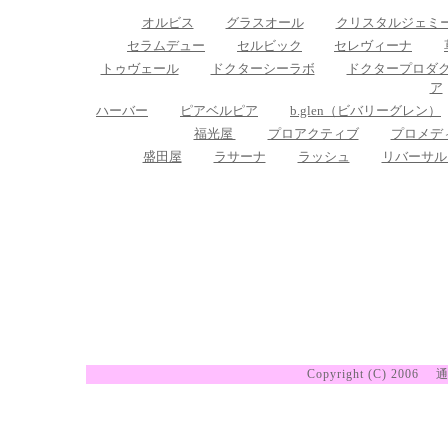
オルビス
グラスオール
クリスタルジェミ
セラムデュー
セルビック
セレヴィーナ
トゥヴェール
ドクターシーラボ
ドクタープロダ
ア
ハーバー
ピアベルピア
b.glen（ビバリーグレン）
福光屋
プロアクティブ
プロメデ
盛田屋
ラサーナ
ラッシュ
リバーサル
Copyright (C) 2006
通