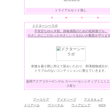
トライアルセット無し
ドクターシーラボ
不安定なゆらぎ肌、超敏感肌のための低刺激ゲル。
やさしさにこだわったやさしいうるおいが素肌を守りま
刺激を最小限に抑えて肌をいたわり、和漢植物成分が
トラブルのないコンディションに整えていきます。
薬用アクアコラーゲンゲル スーパーセンシティブミニミニ
ズ有り
アースケア
アイナソープ
アスタキュア
イリアール
ヴァーナル
ウィアピシア
WEN