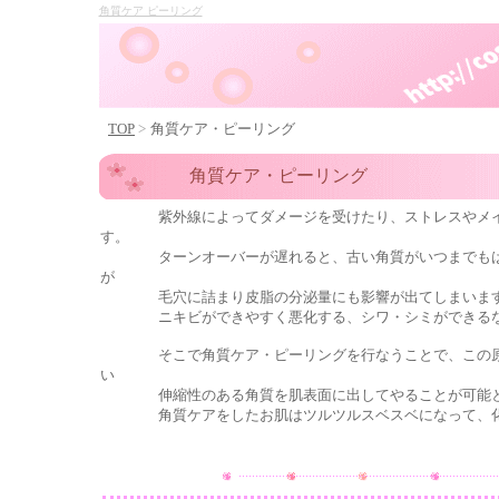
角質ケア ピーリング
TOP
>
角質ケア・ピーリング
角質ケア・ピーリング
紫外線によってダメージを受けたり、ストレスやメイク
す。
ターンオーバーが遅れると、古い角質がいつまでもはが
が
毛穴に詰まり皮脂の分泌量にも影響が出てしまいま
ニキビができやすく悪化する、シワ・シミができるなど
そこで
角質ケア
・
ピーリング
を行なうことで、この
い
伸縮性のある角質を肌表面に出してやることが可能と
角質ケアをしたお肌はツルツルスベスベになって、化粧