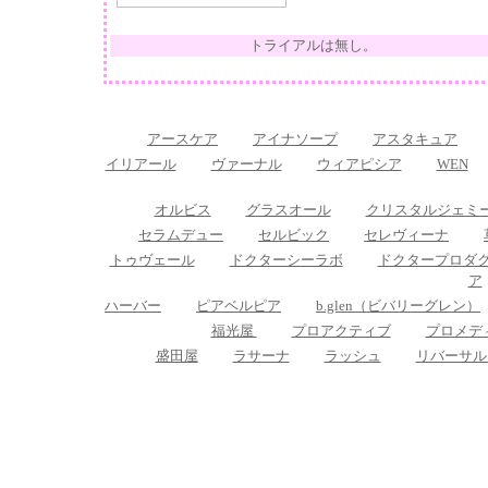
トライアルは無し。
アースケア
アイナソープ
アスタキュア
イリアール
ヴァーナル
ウィアピシア
WEN
オルビス
グラスオール
クリスタルジェミ
セラムデュー
セルビック
セレヴィーナ
トゥヴェール
ドクターシーラボ
ドクタープロダ
ア
ハーバー
ピアベルピア
b.glen（ビバリーグレン）
福光屋
プロアクティブ
プロメデ
盛田屋
ラサーナ
ラッシュ
リバーサル