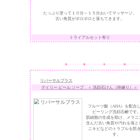
たっぷり塗って１０分～１５分おいてマッサージ。
古い角質がポロポロと落ちてきます。
トライアルセット有り
リバーサルプラス
デイリー ピール ソープ ＜ 洗顔石けん（枠練り）＞
フルーツ酸（AHA）を配合
ピーリング洗顔石鹸です
肌細胞の生成を助け、メラニ
含んだ古い角質や汚れを落と
ニキビなどのトラブルを防
す。