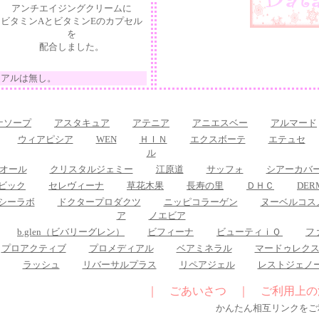
アンチエイジングクリームに
ビタミンAとビタミンEのカプセル
を
配合しました。
イアルは無し。
ナソープ
アスタキュア
アテニア
アニエスベー
アルマード
ウィアピシア
WEN
ＨＩＮ
エクスボーテ
エテュセ
ル
オール
クリスタルジェミー
江原道
サッフォ
シアーカバ
ビック
セレヴィーナ
草花木果
長寿の里
ＤＨＣ
DE
シーラボ
ドクタープロダクツ
ニッピコラーゲン
ヌーベルコス
ア
ノエビア
b.glen（ビバリーグレン）
ビフィーナ
ビューティｉＱ
フ
プロアクティブ
プロメディアル
ベアミネラル
マードゥレク
ラッシュ
リバーサルプラス
リペアジェル
レストジェノ
｜
ごあいさつ
｜
ご利用上の
かんたん相互リンクをご