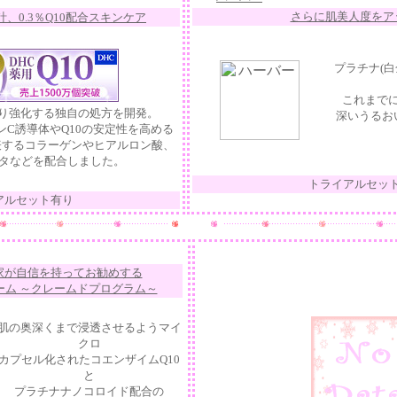
さらに肌美人度をア
、0.3％Q10配合スキンケア
プラチナ(白
これまで
より強化する独自の処方を開発。
深いうるお
C誘導体やQ10の安定性を高める
表するコラーゲンやヒアルロン酸、
タなどを配合しました。
トライアルセッ
アルセット有り
家が自信を持ってお勧めする
ーム ～クレームドプログラム～
肌の奥深くまで浸透させるようマイ
クロ
カプセル化されたコエンザイムQ10
と
プラチナナノコロイド配合の