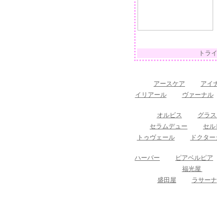
トラ
アースケア
アイ
イリアール
ヴァーナル
オルビス
グラス
セラムデュー
セル
トゥヴェール
ドクター
ハーバー
ピアベルピア
福光屋
盛田屋
ラサーナ