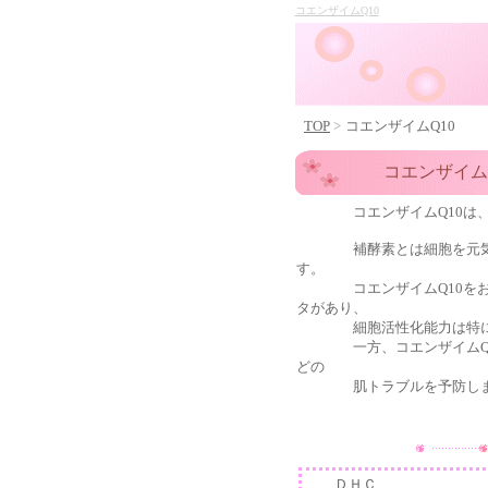
コエンザイムQ10
TOP
>
コエンザイムQ10
コエンザイム
コエンザイムQ10
は
補酵素とは細胞を元気にす
す。
コエンザイムQ10
を
タがあり、
細胞活性化能力は特に強
一方、コエンザイムQ10
どの
肌トラブルを予防しま
ＤＨＣ