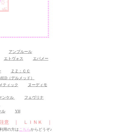
アンプルール
エトヴォス
エバメー
ー
ＺＺ：ＣＣ
RMED（デルメッド）
メティック
ヌーディモ
ァンケル
フェヴリナ
ス
ール
YH
注意
｜
ＬＩＮＫ
｜
利用の方は
こちら
からどうぞ♪