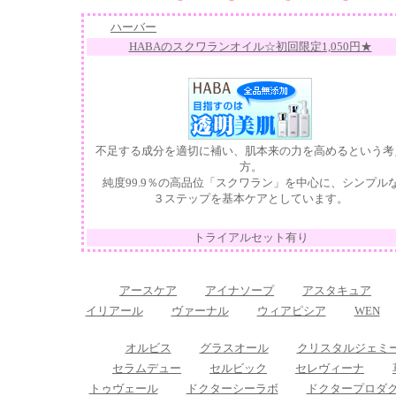
ハーバー
HABAのスクワランオイル☆初回限定1,050円★
不足する成分を適切に補い、肌本来の力を高めるという考
方。
純度99.9％の高品位「スクワラン」を中心に、シンプル
３ステップを基本ケアとしています。
トライアルセット有り
アースケア
アイナソープ
アスタキュア
イリアール
ヴァーナル
ウィアピシア
WEN
オルビス
グラスオール
クリスタルジェミ
セラムデュー
セルビック
セレヴィーナ
トゥヴェール
ドクターシーラボ
ドクタープロダ