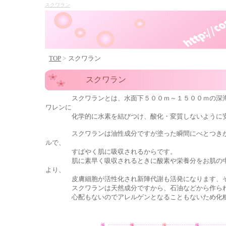
スクワラン
TOP
>
スクワラン
スクワラン
スクワラン
とは、水面下５００ｍ～１５００ｍの深
ワレン
に
化学的に水素を結びつけ、酸化・変質しないように安
スクワランは油性成分ですが塗った瞬間にべとつきがな
ルで、
すばやく肌に吸収されるからです。
肌に素早く吸収されるときに酸素や栄養分をお肌の中に
より、
皮膚細胞が活性化され新陣代謝も活発になります、その
スクワランは天然成分ですから、石油などから作られる
心配もないのでアレルゲンとなることもないため化粧品