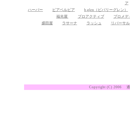
ア
ハーバー
ピアベルピア
b.glen（ビバリーグレン）
福光屋
プロアクティブ
プロメデ
盛田屋
ラサーナ
ラッシュ
リバーサル
Copyright (C) 2006
通