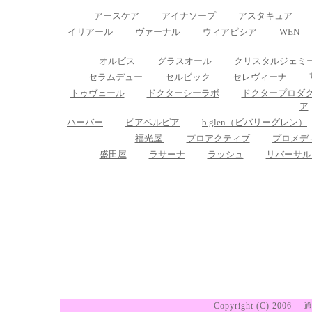
アースケア
アイナソープ
アスタキュア
イリアール
ヴァーナル
ウィアピシア
WEN
オルビス
グラスオール
クリスタルジェミ
セラムデュー
セルビック
セレヴィーナ
トゥヴェール
ドクターシーラボ
ドクタープロダ
ア
ハーバー
ピアベルピア
b.glen（ビバリーグレン）
福光屋
プロアクティブ
プロメデ
盛田屋
ラサーナ
ラッシュ
リバーサル
Copyright (C) 2006
通