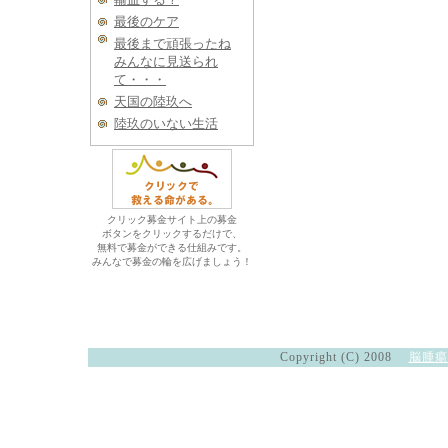
最後のケア
最後まで頑張ったね
みんなに見送られ
て・・・
天国の陸玖へ
陸玖のいない生活
クリック募金サイト上の募金
ボタンをクリックするだけで、
無料で募金ができる仕組みです。
みんなで募金の輪を広げましょう！
Copyright (C) 2008
脳腫瘍