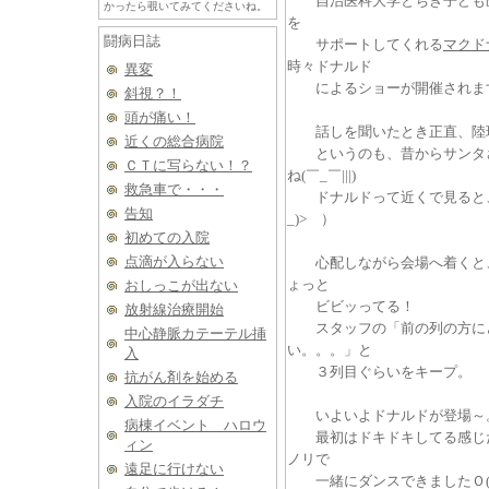
自治医科大学とちぎ子ども医
かったら覗いてみてくださいね。
を
闘病日誌
サポートしてくれる
マクド
時々ドナルド
異変
によるショーが開催されま
斜視？！
頭が痛い！
話しを聞いたとき正直、陸玖
近くの総合病院
というのも、昔からサンタさ
ＣＴに写らない！？
ね(￣_￣|||)
救急車で・・・
ドナルドって近くで見ると、ち
告知
_)> ）
初めての入院
点滴が入らない
心配しながら会場へ着くと、
ょっと
おしっこが出ない
ビビッってる！
放射線治療開始
スタッフの「前の列の方にど
中心静脈カテーテル挿
い。。。」と
入
３列目ぐらいをキープ。
抗がん剤を始める
入院のイラダチ
いよいよドナルドが登場～
病棟イベント ハロウ
最初はドキドキしてる感じだ
ィン
ノリで
遠足に行けない
一緒にダンスできましたＯ(≧