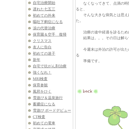
自宅治療開始
なくなってきて、点滴の時間
遅れた七五三
ると、
そんな大きな病気とは思えほ
初めての外来
た。
嘔吐下痢症になる
涙の代替治療
治療の途中経過を診るために
保育園＆空手 復帰
結果は。。。その日は解ら
クリスマス
友人に告白
今週末は外泊の許可が出たの
初めての迷子
る
新年
準備です。
自宅で抗がん剤治療
強くなれ！
MRI検査
保育参観
風邪をひく
雪遊び＆温泉旅行
蓄膿症になる
雪遊び ボードデビュー
CT検査
初めての電車