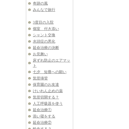
奇跡の風
みんなで旅行
3度目の入院
個室 付き添い
シャント交換
水頭症の悪化
延命治療の決断
お見舞い
床ずれ防止のエアマッ
ト
七夕 短冊への願い
気管挿管
保育園のお友達
けいれん止めの薬
気管切開する？
人工呼吸器を使う
延命治療①
添い寝をする
延命治療②
輸血する？