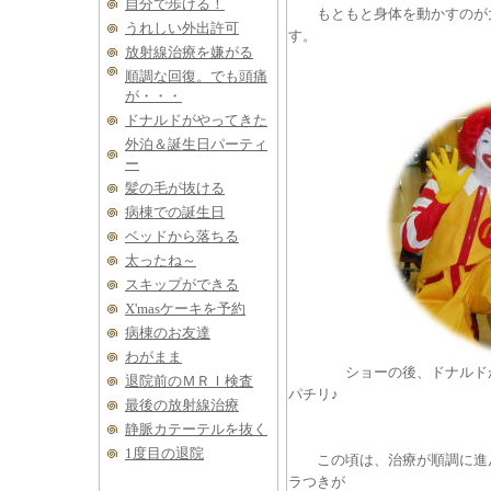
自分で歩ける！
もともと身体を動かすのが大
うれしい外出許可
す。
放射線治療を嫌がる
順調な回復。でも頭痛
が・・・
ドナルドがやってきた
外泊＆誕生日パーティ
ー
髪の毛が抜ける
病棟での誕生日
ベッドから落ちる
太ったね～
スキップができる
X'masケーキを予約
病棟のお友達
わがまま
ショーの後、ドナルドがみ
退院前のＭＲＩ検査
パチリ♪
最後の放射線治療
静脈カテーテルを抜く
1度目の退院
この頃は、治療が順調に進ん
ラつきが