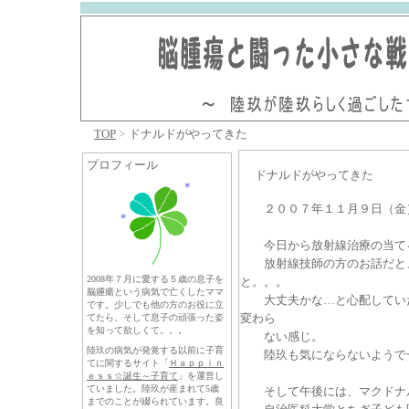
TOP
>
ドナルドがやってきた
プロフィール
ドナルドがやってきた
２００７年１１月９日（金
今日から放射線治療の当て
放射線技師の方のお話だと、
2008年７月に愛する５歳の息子を
と。。。
脳腫瘍という病気で亡くしたママ
大丈夫かな…と心配していた
です。少しでも他の方のお役に立
変わら
てたら、そして息子の頑張った姿
を知って欲しくて。。。
ない感じ。
陸玖の病気が発覚する以前に子育
陸玖も気にならないようで一安心
てに関するサイト「
Ｈａｐｐｉｎ
ｅｓｓ☆誕生～
子育て
」を運営し
ていました。陸玖が産まれて5歳
そして午後には、マクドナル
までのことが綴られています。良