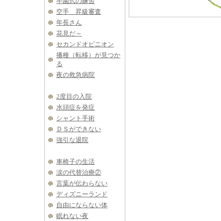
卒園式の練習
空手 昇級審査
年長さん
花見だ～
セカンドオピニオン
播種（転移）が見つか
る
夜の救急病院
2度目の入院
水頭症を発症
シャント手術
ＤＳができない
強引な退院
車椅子の生活
涙の代替治療②
言葉が伝わらない
ディズニーランド
自由にならない体
眠れない夜