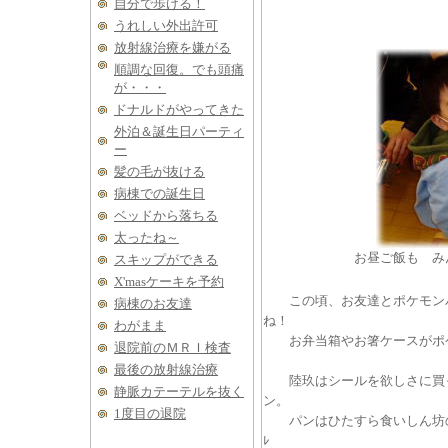
自分で歩ける！
うれしい外出許可
放射線治療を嫌がる
順調な回復。でも頭痛
が・・・
ドナルドがやってきた
外泊＆誕生日パーティ
ー
髪の毛が抜ける
病棟での誕生日
ベッドから落ちる
太ったね～
お昼ご飯も み
スキップができる
X'masケーキを予約
この頃、お友達とポケモンパ
病棟のお友達
ね！
わがまま
お弁当箱やお箸ケースがポケ
退院前のＭＲＩ検査
最後の放射線治療
陸玖はシールを欲しさに買
静脈カテーテルを抜く
ン。
1度目の退院
パンはひたすら食いしん坊の弟く
ﾚ