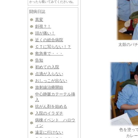
かったら覗いてみてくださいね。
闘病日誌
異変
斜視？！
頭が痛い！
近くの総合病院
太鼓のバ
ＣＴに写らない！？
救急車で・・・
告知
初めての入院
点滴が入らない
おしっこが出ない
放射線治療開始
中心静脈カテーテル挿
入
抗がん剤を始める
入院のイラダチ
病棟イベント ハロウ
ィン
色を塗っ
遠足に行けない
カレー