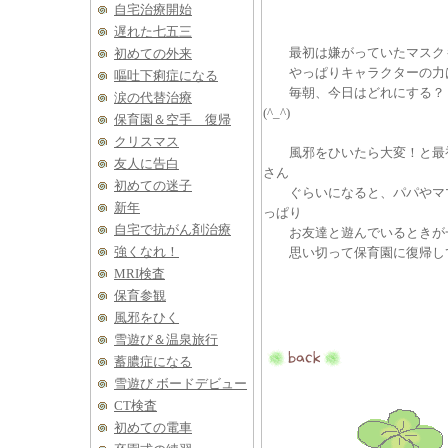
自宅治療開始
遅れた七五三
最初は嫌がっていたマスクも
初めての外来
やっぱりキャラクターの力
嘔吐下痢症になる
毎朝、今日はどれにする？
涙の代替治療
(^_^)
保育園＆空手 復帰
クリスマス
風邪をひいたら大変！と最初
友人に告白
さん
初めての迷子
ぐらいになると、パパやママ
新年
っぱり
自宅で抗がん剤治療
お友達と遊んでいるときが
強くなれ！
思い切って保育園に復帰して本
MRI検査
保育参観
風邪をひく
雪遊び＆温泉旅行
蓄膿症になる
雪遊び ボードデビュー
CT検査
初めての電車