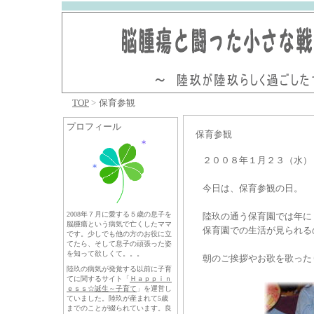
TOP
>
保育参観
プロフィール
保育参観
２００８年１月２３（水）
今日は、保育参観の日。
2008年７月に愛する５歳の息子を
陸玖の通う保育園では年に２
脳腫瘍という病気で亡くしたママ
保育園での生活が見られるの
です。少しでも他の方のお役に立
てたら、そして息子の頑張った姿
を知って欲しくて。。。
朝のご挨拶やお歌を歌ったり、
陸玖の病気が発覚する以前に子育
てに関するサイト「
Ｈａｐｐｉｎ
ｅｓｓ☆誕生～
子育て
」を運営し
ていました。陸玖が産まれて5歳
までのことが綴られています。良