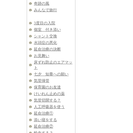
奇跡の風
みんなで旅行
3度目の入院
個室 付き添い
シャント交換
水頭症の悪化
延命治療の決断
お見舞い
床ずれ防止のエアマッ
ト
七夕 短冊への願い
気管挿管
保育園のお友達
けいれん止めの薬
気管切開する？
人工呼吸器を使う
延命治療①
添い寝をする
延命治療②
輸血する？