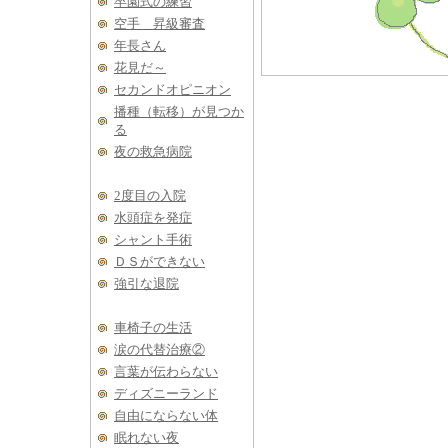
卒園式の練習
空手 昇級審査
年長さん
花見だ～
セカンドオピニオン
播種（転移）が見つか
る
夜の救急病院
2度目の入院
水頭症を発症
シャント手術
ＤＳができない
強引な退院
車椅子の生活
涙の代替治療②
言葉が伝わらない
ディズニーランド
自由にならない体
眠れない夜