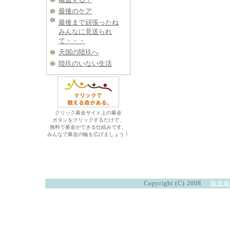
最後のケア
最後まで頑張ったね
みんなに見送られ
て・・・
天国の陸玖へ
陸玖のいない生活
クリック募金サイト上の募金
ボタンをクリックするだけで、
無料で募金ができる仕組みです。
みんなで募金の輪を広げましょう！
Copyright (C) 2008
脳腫瘍