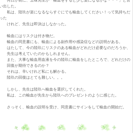
何日か前に、五味先生が「輸血をすると少し楽になるかな・・・」と言
い出した。
私は、陸玖が楽になるならすぐにでも輸血してください！って気持ちだ
った
けれど、先生は即決はしなかった。
輸血にはリスクは付き物だ。
輸血の同意書にも、輸血による副作用や感染症などの説明がある。
はたして、今の陸玖にリスクのある輸血がどれだけ必要なのだろうか、
先生は考えていたのかもしれません。
また、大事な輸血用血液を今の陸玖に輸血をしたところで、どれだけの
回復が期待できるのか？
それは、辛いけれど私にも解かる。
陸玖の回復はとても難しい。。。
しかし、先生は陸玖へ輸血を選択してくれた。
私は、この輸血が先生から陸玖へのプレゼントのように感じた。
さっそく、輸血の説明を受け、同意書にサインをして輸血の開始だ。