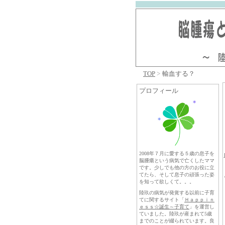
TOP
>
輸血する？
プロフィール
2008年７月に愛する５歳の息子を
脳腫瘍という病気で亡くしたママ
です。少しでも他の方のお役に立
てたら、そして息子の頑張った姿
を知って欲しくて。。。
陸玖の病気が発覚する以前に子育
てに関するサイト「
Ｈａｐｐｉｎ
ｅｓｓ☆誕生～
子育て
」を運営し
ていました。陸玖が産まれて5歳
までのことが綴られています。良