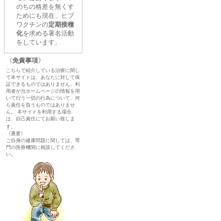
のちの格差を無くす
ためにも現在、ヒブ
ワクチンの
定期接種
化
を求める署名活動
をしています。
《
免責事項
》
こちらで紹介している治療に関し
て本サイトは、あなたに対して保
証できるものではありません。利
用者が当ホームページの情報を用
いて行う一切の行為について、何
ら責任を負うものではありませ
ん。 本サイトを利用する場合
は、自己責任にてお願い致しま
す。
《重要》
ご自身の健康問題に関しては、専
門の医療機関に相談してくださ
い。