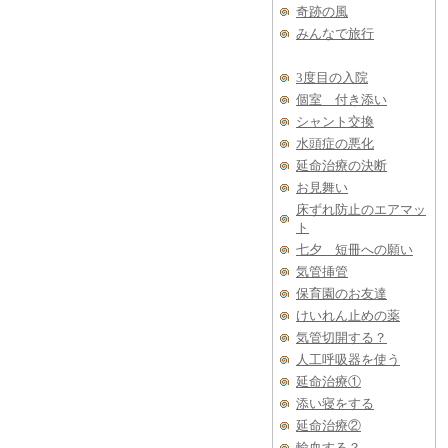
奇跡の風
みんなで旅行
3度目の入院
個室 付き添い
シャント交換
水頭症の悪化
延命治療の決断
お見舞い
床ずれ防止のエアマッ
ト
七夕 短冊への願い
気管挿管
保育園のお友達
けいれん止めの薬
気管切開する？
人工呼吸器を使う
延命治療①
添い寝をする
延命治療②
輸血する？