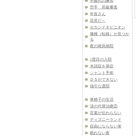
卒園式の練習
空手 昇級審査
年長さん
花見だ～
セカンドオピニオン
播種（転移）が見つか
る
夜の救急病院
2度目の入院
水頭症を発症
シャント手術
ＤＳができない
強引な退院
車椅子の生活
涙の代替治療②
言葉が伝わらない
ディズニーランド
自由にならない体
眠れない夜