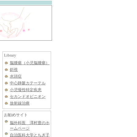
Library
脳腫瘍（小児脳腫瘍）
斜視
水頭症
中心静脈カテーテル
小児慢性特定疾患
セカンドオピニオン
放射線治療
お勧めサイト
脳外科医 澤村豊のホ
ームページ
自治医科大学とちぎ子