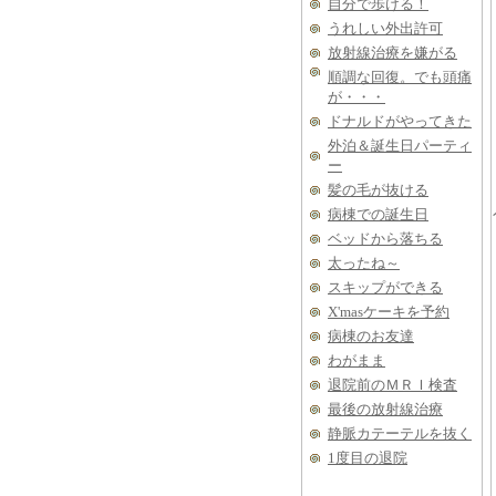
自分で歩ける！
うれしい外出許可
放射線治療を嫌がる
順調な回復。でも頭痛
が・・・
ドナルドがやってきた
外泊＆誕生日パーティ
ー
髪の毛が抜ける
病棟での誕生日
ベッドから落ちる
太ったね～
スキップができる
X'masケーキを予約
病棟のお友達
わがまま
退院前のＭＲＩ検査
最後の放射線治療
静脈カテーテルを抜く
1度目の退院