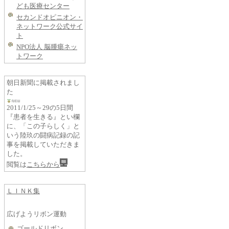
ども医療センター
セカンドオピニオン・
ネットワーク公式サイ
ト
NPO法人 脳腫瘍ネッ
トワーク
朝日新聞に掲載されまし
た
2011/1/25～29の5日間
『患者を生きる』とい欄
に、「この子らしく」と
いう陸玖の闘病記録の記
事を掲載していただきま
した。
閲覧は
こちらから
ＬＩＮＫ集
広げようリボン運動
ゴールドリボン