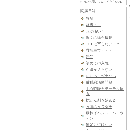
かったら覗いてみてくださいね。
闘病日誌
異変
斜視？！
頭が痛い！
近くの総合病院
ＣＴに写らない！？
救急車で・・・
告知
初めての入院
点滴が入らない
おしっこが出ない
放射線治療開始
中心静脈カテーテル挿
入
抗がん剤を始める
入院のイラダチ
病棟イベント ハロウ
ィン
遠足に行けない