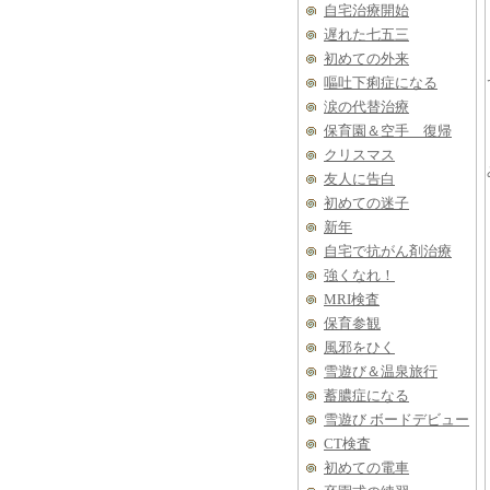
自宅治療開始
遅れた七五三
初めての外来
嘔吐下痢症になる
涙の代替治療
保育園＆空手 復帰
クリスマス
友人に告白
初めての迷子
新年
自宅で抗がん剤治療
強くなれ！
MRI検査
保育参観
風邪をひく
雪遊び＆温泉旅行
蓄膿症になる
雪遊び ボードデビュー
CT検査
初めての電車